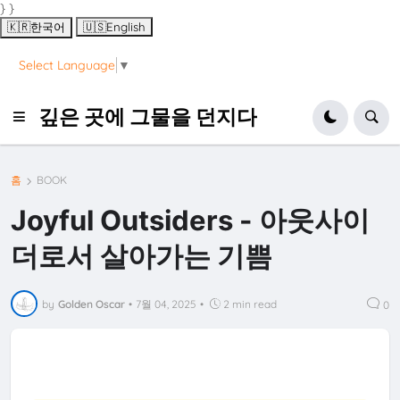
} }
🇰🇷
한국어
🇺🇸
English
Select Language
▼
깊은 곳에 그물을 던지다
홈
BOOK
Joyful Outsiders - 아웃사이
더로서 살아가는 기쁨
by
Golden Oscar
•
7월 04, 2025
•
2 min read
0